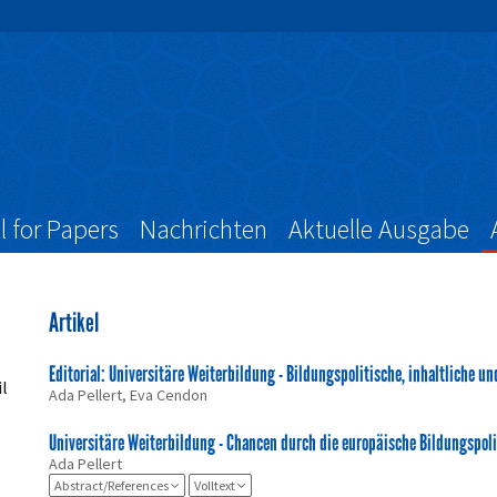
l for Papers
Nachrichten
Aktuelle Ausgabe
Artikel
Editorial: Universitäre Weiterbildung - Bildungspolitische, inhaltliche u
il
Ada Pellert, Eva Cendon
Universitäre Weiterbildung - Chancen durch die europäische Bildungspoli
Ada Pellert
Abstract/References
Volltext