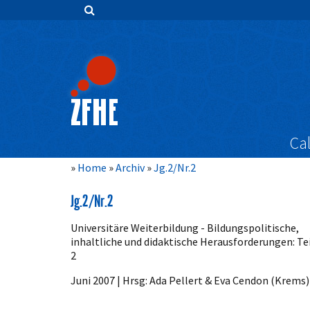
Zum
Inhalt
springen
Hauptnavigation
Inhalt
Sidebar
Cal
Home
Archiv
Jg.2/Nr.2
Jg.2/Nr.2
Universitäre Weiterbildung - Bildungspolitische,
inhaltliche und didaktische Herausforderungen: Te
2
Juni 2007 | Hrsg: Ada Pellert & Eva Cendon (Krems)