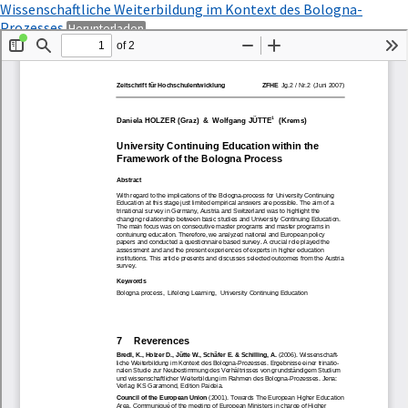
Zu
Wissenschaftliche Weiterbildung im Kontext des Bologna-
Artikeldetails
PDF
Prozesses
Herunterladen
zurückkehren
herunterladen