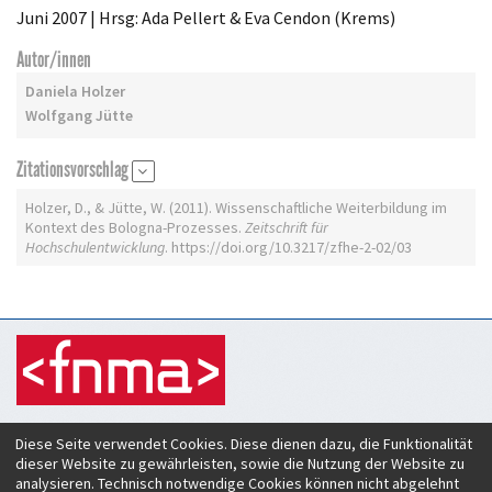
Juni 2007 | Hrsg: Ada Pellert & Eva Cendon (Krems)
Autor/innen
Daniela Holzer
Wolfgang Jütte
Zitationsvorschlag
Holzer, D., & Jütte, W. (2011). Wissenschaftliche Weiterbildung im
Kontext des Bologna-Prozesses.
Zeitschrift für
Hochschulentwicklung
. https://doi.org/10.3217/zfhe-2-02/03
Zeitschrift für Hochschulentwicklung
Diese Seite verwendet Cookies. Diese dienen dazu, die Funktionalität
c/o Verein Forum neue Medien in der Lehre Austria
dieser Website zu gewährleisten, sowie die Nutzung der Website zu
Rheinstraße 27
analysieren. Technisch notwendige Cookies können nicht abgelehnt