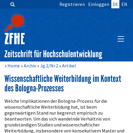
Registrieren
Einloggen
DE
EN
Zum
Inhalt
springen
Hauptnavigation
Inhalt
HAUPT
Sidebar
Zeitschrift für Hochschulentwicklung
Home
Archiv
Jg.2/Nr.2
Artikel
Wissenschaftliche Weiterbildung im Kontext
des Bologna-Prozesses
Artikelinhalt
Welche Implikationen der Bologna-Prozess für die
wissenschaftliche Weiterbildung hat, ist beim
gegenwärtigen Stand nur begrenzt empirisch zu
beantworten. Um das sich wandelnde Verhältnis von
grundständigen Studien und wissenschaftlicher
Weiterbildung, insbesondere von konsekutivem Master und