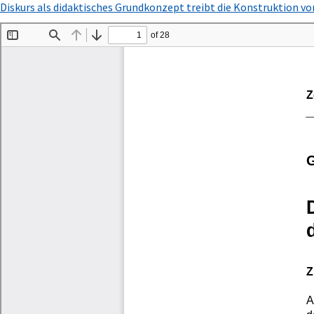
Zu
Diskurs als didaktisches Grundkonzept treibt die Konstruktion vo
Artikeldetails
zurückkehren