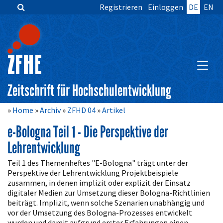
Registrieren
Einloggen
DE
EN
Zum
Inhalt
springen
Hauptnavigation
Inhalt
HAUPT
Sidebar
Zeitschrift für Hochschulentwicklung
Home
Archiv
ZFHD 04
Artikel
e-Bologna Teil 1 - Die Perspektive der
Lehrentwicklung
Artikelinhalt
Teil 1 des Themenheftes "E-Bologna" trägt unter der
Perspektive der Lehrent­wick­lung Projektbeispiele
zusammen, in denen implizit oder explizit der Einsatz
digitaler Medien zur Umsetzung dieser Bologna-Richtlinien
beiträgt. Implizit, wenn solche Szenarien unabhängig und
vor der Umsetzung des Bologna-Prozesses entwickelt
wurden und damit aufgrund erster Erfahrungen einen