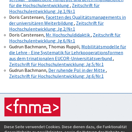
für die Hochschulentwicklung
,
Zeitschrift für
Hochschulentwicklung: Jg.1/Nr.1
Doris Carstensen,
Facetten des Qualitätsmanagements in
der universitären Weiterbildung
,
Zeitschrift für
Hochschulentwicklung: Jg.2/Nr.1
Doris Carstensen,
Mr. Hochschuldidaktik
,
Zeitschrift für
Hochschulentwicklung: Jg.6/Nr.1
Gudrun Bachmann, Thomas Ruppli,
Mobilitätsmodelle für
die Lehre - Eine Systematik für Lehrkooperationsformen
aus dem trinationalen EUCOR-Universitätsverbund
,
Zeitschrift für Hochschulentwicklung: Jg.5/Nr.1
Gudrun Bachmann,
Der ruhende Pol in der Mitte
,
Zeitschrift für Hochschulentwicklung: Jg.6/Nr.1
Zeitschrift für Hochschulentwicklung
Diese Seite verwendet Cookies. Diese dienen dazu, die Funktionalität
c/o Verein Forum neue Medien in der Lehre Austria