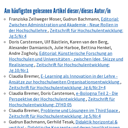
Am häufigsten gelesenen Artikel dieser/dieses Autor/in
Franziska Zellweger Moser, Gudrun Bachmann,
Editorial:
Zwischen Administration und Akademie - Neue Rollen in
der Hochschullehre
,
Zeitschrift für Hochschulentwicklung:
Jg.5/Nr.4
Doris Carstensen, Ulf Bästlein, Karen van den Berg,
Alexander Damianisch, Julie Harboe, Bettina Henkel,
Andre Zogholy,
Editorial: Künstlerische Forschung an
Hochschulen und Universitäten - zwischen Idee, Skizze und
Realisierung
,
Zeitschrift für Hochschulentwicklung:
Jg.10/Nr.1
Claudia Bremer,
E-Learning als Innovation in der Lehre -
Ansätze zur hochschulweiten Organisationsentwicklung
,
Zeitschrift für Hochschulentwicklung: Jg.6/Nr.3+4
Claudia Bremer, Doris Carstensen,
e-Bologna Teil 2 - Die
Perspektive der Hochschulentwicklung
,
Zeitschrift für
Hochschulentwicklung: ZFHD 05
Claudia Bremer,
Probleme und Lösungen im Third Space
,
Zeitschrift für Hochschulentwicklung: Jg.5/Nr.4
Gudrun Bachmann, Gerhild Tesak,
Didaktik horizontal &
vertikal - Didaktische Konzepte und deren Implikationen