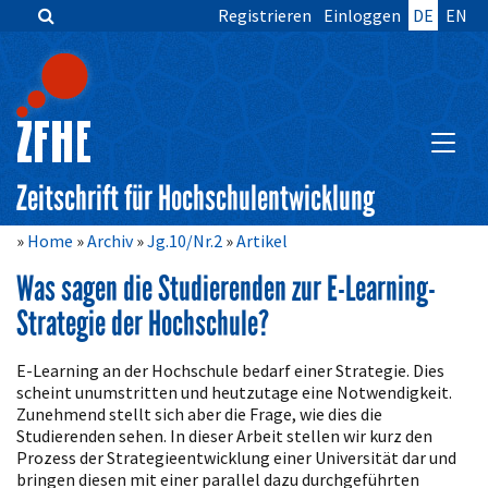
Registrieren
Einloggen
DE
EN
Zum
Inhalt
springen
Hauptnavigation
Inhalt
HAUPT
Sidebar
Zeitschrift für Hochschulentwicklung
Home
Archiv
Jg.10/Nr.2
Artikel
Was sagen die Studierenden zur E-Learning-
Strategie der Hochschule?
Artikelinhalt
E-Learning an der Hochschule bedarf einer Strategie. Dies
scheint unumstritten und heutzutage eine Notwendigkeit.
Zunehmend stellt sich aber die Frage, wie dies die
Studierenden sehen. In dieser Arbeit stellen wir kurz den
Prozess der Strategieentwicklung einer Universität dar und
bringen diesen mit einer parallel dazu durchgeführten