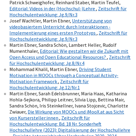
Patrick Schweighofer, Reinhard Staber, Martin Teufel,
Editorial: Videos in der (Hochschul-)Lehre
,
Zeitschrift für
Hochschulentwicklung: Jg.9/Nr.3
Josef Wachtler, Martin Ebner,
Unterstützung von
videobasiertem Unterricht durch Interaktionen -
Implementierung eines ersten Prototyps
,
Zeitschrift für
Hochschulentwicklung: Jg.9/Nr.3
Martin Ebner, Sandra Schön, Lambert Heller, Rudolf
Mumenthaler,
Editorial: Wie gestalten wir die Zukunft mit
Open Access und Open Educational Resources?
,
Zeitschrift
für Hochschulentwicklung: Jg.8/Nr.4
Mohammad Khalil, Martin Ebner,
Driving Student
Motivation in MOOCs through a Conceptual Activity-
Motivation Framework
,
Zeitschrift für
Hochschulentwicklung: Jg.12/Nr.1
Martin Ebner, Sarah Edelsbrunner, Maria Haas, Katharina
Hohla-Sejkora, Philipp Leitner, Silvia Lipp, Bettina Mair,
Sandra Schön, Iris Steinkellner, Ivana Stojcevic, Charlotte
Zwiauer,
Die Wirkung von MOOCs und iMooX.at aus Sicht
von Kursersteller:innen
,
Zeitschrift für
Hochschulentwicklung: Bd. 18 Nr. Sonderheft
Hochschullehre (2023): Digitalisierung der Hochschullehre