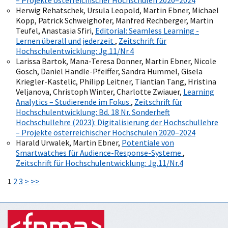
– Projekte österreichischer Hochschulen 2020–2024
Herwig Rehatschek, Ursula Leopold, Martin Ebner, Michael
Kopp, Patrick Schweighofer, Manfred Rechberger, Martin
Teufel, Anastasia Sfiri,
Editorial: Seamless Learning -
Lernen überall und jederzeit
,
Zeitschrift für
Hochschulentwicklung: Jg.11/Nr.4
Larissa Bartok, Mana-Teresa Donner, Martin Ebner, Nicole
Gosch, Daniel Handle-Pfeiffer, Sandra Hummel, Gisela
Kriegler-Kastelic, Philipp Leitner, Tiantian Tang, Hristina
Veljanova, Christoph Winter, Charlotte Zwiauer,
Learning
Analytics – Studierende im Fokus
,
Zeitschrift für
Hochschulentwicklung: Bd. 18 Nr. Sonderheft
Hochschullehre (2023): Digitalisierung der Hochschullehre
– Projekte österreichischer Hochschulen 2020–2024
Harald Urwalek, Martin Ebner,
Potentiale von
Smartwatches für Audience-Response-Systeme
,
Zeitschrift für Hochschulentwicklung: Jg.11/Nr.4
1
2
3
>
>>