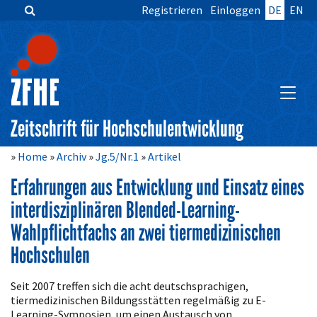
Registrieren
Einloggen
DE
EN
Zum
Inhalt
springen
Hauptnavigation
Inhalt
HAUPT
Sidebar
Zeitschrift für Hochschulentwicklung
Home
Archiv
Jg.5/Nr.1
Artikel
Erfahrungen aus Entwicklung und Einsatz eines
interdisziplinären Blended-Learning-
Wahlpflichtfachs an zwei tiermedizinischen
Hochschulen
Artikelinhalt
Seit 2007 treffen sich die acht deutschsprachigen,
tiermedizinischen Bildungsstätten regelmäßig zu E-
Learning-Symposien, um einen Austausch von