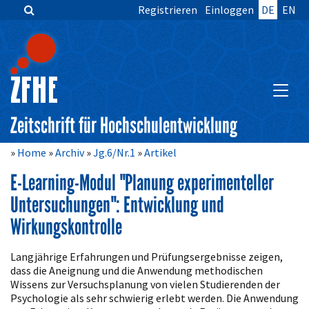
Registrieren
Einloggen
DE
EN
Zum
Inhalt
springen
Hauptnavigation
Inhalt
HAUPT
Sidebar
Zeitschrift für Hochschulentwicklung
Home
Archiv
Jg.6/Nr.1
Artikel
E-Learning-Modul "Planung experimenteller
Untersuchungen": Entwicklung und
Wirkungskontrolle
Artikelinhalt
Langjährige Erfahrungen und Prüfungsergebnisse zeigen,
dass die Aneignung und die Anwendung methodischen
Wissens zur Versuchsplanung von vielen Studierenden der
Psychologie als sehr schwierig erlebt werden. Die Anwendung