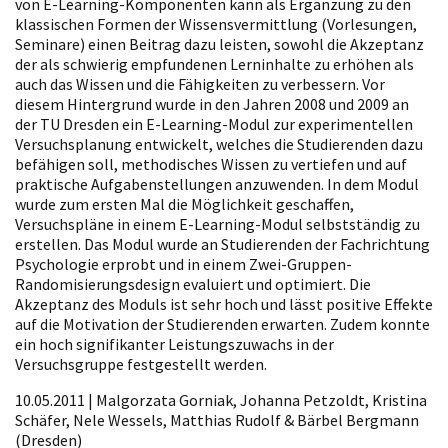
von E-Learning-Komponenten kann als Ergänzung zu den
klassischen Formen der Wissensvermittlung (Vorlesungen,
Seminare) einen Beitrag dazu leisten, sowohl die Akzeptanz
der als schwierig empfundenen Lerninhalte zu erhöhen als
auch das Wissen und die Fähigkeiten zu verbessern. Vor
diesem Hintergrund wurde in den Jahren 2008 und 2009 an
der TU Dresden ein E-Learning-Modul zur experimentellen
Versuchsplanung entwickelt, welches die Studierenden dazu
befähigen soll, methodisches Wissen zu vertiefen und auf
praktische Aufgabenstellungen anzuwenden. In dem Modul
wurde zum ersten Mal die Möglichkeit geschaffen,
Versuchspläne in einem E-Learning-Modul selbstständig zu
erstellen. Das Modul wurde an Studierenden der Fachrichtung
Psychologie erprobt und in einem Zwei-Gruppen-
Randomisierungsdesign evaluiert und optimiert. Die
Akzeptanz des Moduls ist sehr hoch und lässt positive Effekte
auf die Motivation der Studierenden erwarten. Zudem konnte
ein hoch signifikanter Leistungszuwachs in der
Versuchsgruppe festgestellt werden.
10.05.2011 | Malgorzata Gorniak, Johanna Petzoldt, Kristina
Schäfer, Nele Wessels, Matthias Rudolf & Bärbel Bergmann
(Dresden)