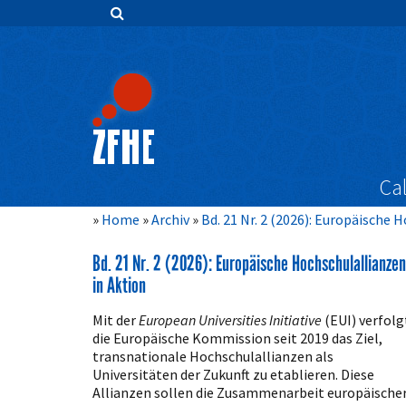
Zum
Inhalt
springen
Hauptnavigation
Inhalt
Sidebar
Cal
Home
Archiv
Bd. 21 Nr. 2 (2026): Europäische 
Bd. 21 Nr. 2 (2026): Europäische Hochschulallianzen
in Aktion
Mit der
European Universities Initiative
(EUI) verfolg
die Europäische Kommission seit 2019 das Ziel,
transnationale Hochschulallianzen als
Universitäten der Zukunft zu etablieren. Diese
Allianzen sollen die Zusammenarbeit europäische