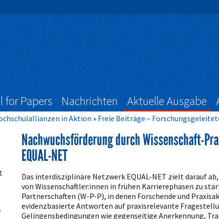
l for Papers
Nachrichten
Aktuelle Ausgabe
Hochschulallianzen in Aktion
Freie Beiträge – Forschungsgeleite
Nachwuchsförderung durch Wissenschaft-Prax
EQUAL-NET
Artikelinhalt
t
Das interdisziplinäre Netzwerk EQUAL-NET zielt darauf a
von Wissenschaftler:innen in frühen Karrierephasen zu stä
Partnerschaften (W-P-P), in denen Forschende und Praxis
evidenzbasierte Antworten auf praxisrelevante Fragestellu
r
Gelingensbedingungen wie gegenseitige Anerkennung, Trans