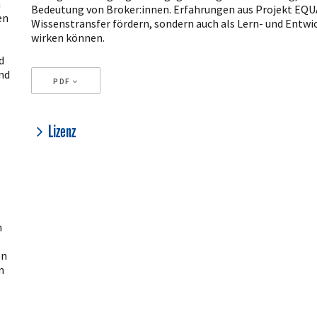
n
Bedeutung von Broker:innen. Erfahrungen aus Projekt EQU
en
Wissenstransfer fördern, sondern auch als Lern- und Entw
wirken können.
d
nd
PDF
Artikeldetails
Lizenz
n
en
n