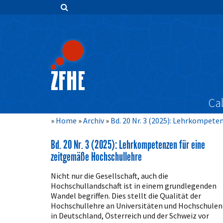
Zum
Inhalt
springen
Hauptnavigation
Inhalt
Sidebar
Cal
Home
Archiv
Bd. 20 Nr. 3 (2025): Lehrkompet
Bd. 20 Nr. 3 (2025): Lehrkompetenzen für eine
zeitgemäße Hochschullehre
Nicht nur die Gesellschaft, auch die
Hochschullandschaft ist in einem grundlegenden
Wandel begriffen. Dies stellt die Qualität der
Hochschullehre an Universitäten und Hochschulen
in Deutschland, Österreich und der Schweiz vor