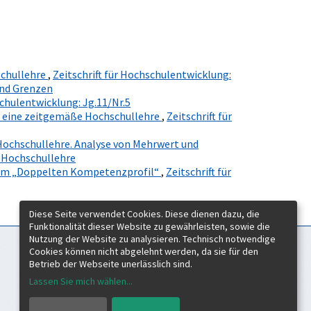
schullehre
,
Zeitschrift für Hochschulentwicklung:
und Grenzen
schulentwicklung: Jg.11/Nr.5
r eine zeitgemäße Hochschullehre
,
Zeitschrift für
Hochschullehre. Analyse von Mehrwert und
e Hochschullehre
 im „Doppelten Kompetenzprofil“
,
Zeitschrift für
Diese Seite verwendet Cookies. Diese dienen dazu, die
Funktionalität dieser Website zu gewährleisten, sowie die
Nutzung der Website zu analysieren. Technisch notwendige
Cookies können nicht abgelehnt werden, da sie für den
Zeitschrift für Hochschulentwicklung
Betrieb der Webseite unerlässlich sind.
c/o Verein Forum neue Medien in der Lehre Austria
Rheinstraße 27
Lassen Sie mich wählen
...
A-6890 Lustenau