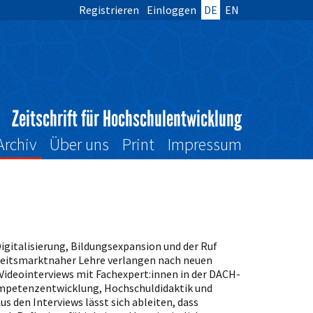
Registrieren
Einloggen
DE
EN
Zeitschrift für Hochschulentwicklung
Archiv
Über uns
Print
Impressum
gitalisierung, Bildungsexpansion und der Ruf
arbeitsmarktnaher Lehre verlangen nach neuen
Videointerviews mit Fachexpert:innen in der DACH-
ompetenzentwicklung, Hochschuldidaktik und
s den Interviews lässt sich ableiten, dass