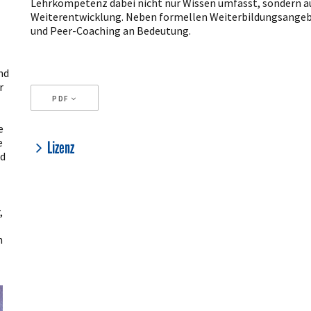
Lehrkompetenz dabei nicht nur Wissen umfasst, sondern au
Weiterentwicklung. Neben formellen Weiterbildungsange
und Peer-Coaching an Bedeutung.
nd
r
PDF
e
Artikeldetails
e
Lizenz
nd
,
n