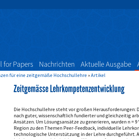
l for Papers
Nachrichten
Aktuelle Ausgabe
enzen für eine zeitgemäße Hochschullehre
Artikel
Zeitgemässe Lehrkompetenzentwicklung
Artikelinhalt
Die Hochschullehre steht vor großen Herausforderungen: Di
nach guter, wissenschaftlich fundierter und gleichzeitig 
Ansätzen. Um Lösungsansätze zu generieren, wurden n = 9 
Region zu den Themen Peer-Feedback, individuelle Lehrk
technologische Unterstützung in der Lehre durchgeführt. Au