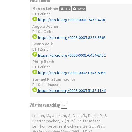
Autor/innen
Marion Lehner
BIO
WWW
ETH Zürich
https://orcid.org/0009-0001-7472-420X
Angela Jochum
PH St. Gallen
https://orcid.org/0009-0005-8272-3863
Benno Volk
ETH Zürich
https://orcid.org/0000-0001-6414-2452
Philip Barth
ETH Zürich
https://orcid.org/0000-0002-0347-6958
Samuel Krattenmacher
PH Schaffhausen
https://orcid.org/0009-0005-5157-114X
Zitationsvorschlag
Lehner, M., Jochum, A., Volk, B., Barth, P., &
Krattenmacher, S. (2025). Zeitgemässe
Lehrkompetenzentwicklung.
Zeitschrift für
Hochschulentwicklung
,
20
(3), 17–41.