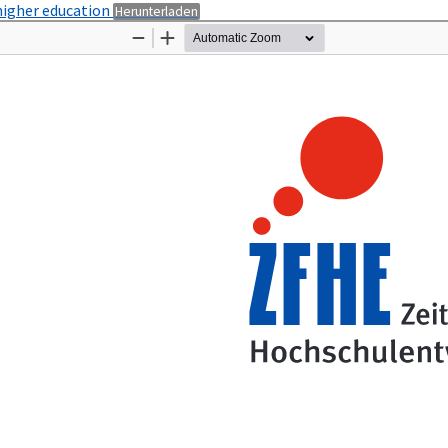
PDF
n higher education
Herunterladen
herunterladen