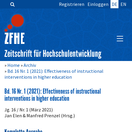
Registrieren
Einloggen
DE
EN
Zum
Inhalt
springen
Hauptnavigation
Inhalt
HAUPT
Sidebar
Zeitschrift für Hochschulentwicklung
Home
Archiv
Bd. 16 Nr. 1 (2021): Effectiveness of instructional
interventions in higher education
Bd. 16 Nr. 1 (2021): Effectiveness of instructional
interventions in higher education
Jg. 16 / Nr. 1 (März 2021)
Jan Elen & Manfred Prenzel (Hrsg.)