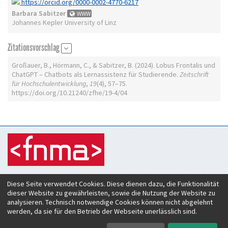
https://orcid.org/0000-0002-4770-6217
Barbara Sabitzer
WWW
Johannes Kepler University of Linz
Zitationsvorschlag
Großauer, B., Hörmann, C., & Sabitzer, B. (2024). Lobus Frontalis und
ChatGPT – Chatbots als Lernassistenz für Studierende.
Zeitschrift
für Hochschulentwicklung
,
19
(4), 57–75.
https://doi.org/10.21240/zfhe/19-4/04
Zeitschrift für Hochschulentwicklung
Diese Seite verwendet Cookies. Diese dienen dazu, die Funktionalität
c/o Verein Forum neue Medien in der Lehre Austria
dieser Website zu gewährleisten, sowie die Nutzung der Website zu
Rheinstraße 27
analysieren. Technisch notwendige Cookies können nicht abgelehnt
A-6890 Lustenau
werden, da sie für den Betrieb der Webseite unerlässlich sind.
ISSN:
2219-6994