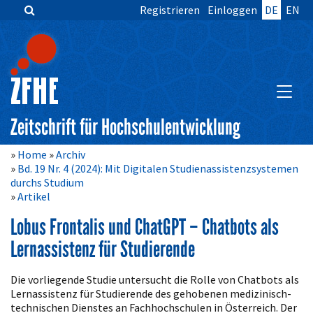
Registrieren
Einloggen
DE
EN
Zum
Inhalt
springen
Hauptnavigation
Inhalt
HAUPT
Sidebar
Zeitschrift für Hochschulentwicklung
Home
Archiv
Bd. 19 Nr. 4 (2024): Mit Digitalen Studienassistenzsystemen
durchs Studium
Artikel
Lobus Frontalis und ChatGPT – Chatbots als
Lernassistenz für Studierende
Artikelinhalt
Die vorliegende Studie untersucht die Rolle von Chatbots als
Lernassistenz für Studierende des gehobenen medizinisch-
technischen Dienstes an Fachhochschulen in Österreich. Der