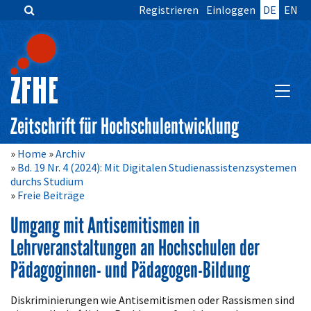
Registrieren
Einloggen
DE
EN
Zum
Inhalt
springen
Hauptnavigation
Inhalt
HAUPT
Sidebar
Zeitschrift für Hochschulentwicklung
Home
Archiv
Bd. 19 Nr. 4 (2024): Mit Digitalen Studienassistenzsystemen
durchs Studium
Freie Beiträge
Umgang mit Antisemitismen in
Lehrveranstaltungen an Hochschulen der
Pädagoginnen- und Pädagogen-Bildung
Artikelinhalt
Diskriminierungen wie Antisemitismen oder Rassismen sind