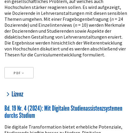
ein gesellschaftliches Problem, auf welches auch
Hochschulen stärker reagieren sollen. Es wird aufgezeigt,
wie Dozierende in Lehrveranstaltungen mit diesen sensiblen
Themen umgehen. Mit einer Fragebogenbefragung (
n
= 24
Dozierende) und Einzelinterviews (
n
= 10) werden Merkmale
der Dozierenden und Studierenden sowie Aspekte der
didaktischen Gestaltung von Lehrveranstaltungen eruiert.
Die Ergebnisse werden hinsichtlich der Weiterentwicklung
von Hochschulen diskutiert und es werden abschließend vier
Thesen für die Curriculumentwicklung formuliert.
PDF
Artikeldetails
Lizenz
Bd. 19 Nr. 4 (2024): Mit Digitalen Studienassistenzsystemen
durchs Studium
Die digitale Transformation bietet erhebliche Potenziale,
Studierende künftig besser zu fördern. Digitalen