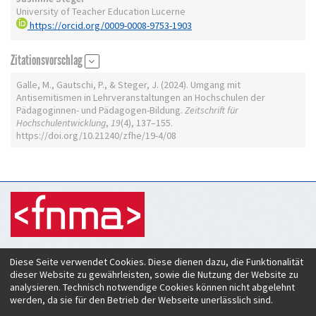
University of Teacher Education Lucerne
https://orcid.org/0009-0008-9753-1903
Zitationsvorschlag
Galle, M., Gautschi, P., & Steger, J. (2024). Umgang mit
Antisemitismen in Lehrveranstaltungen an Hochschulen der
Pädagoginnen- und Pädagogen-Bildung.
Zeitschrift für
Hochschulentwicklung
,
19
(4), 137–155.
https://doi.org/10.21240/zfhe/19-4/08
Zeitschrift für Hochschulentwicklung
Diese Seite verwendet Cookies. Diese dienen dazu, die Funktionalität
c/o Verein Forum neue Medien in der Lehre Austria
dieser Website zu gewährleisten, sowie die Nutzung der Website zu
Rheinstraße 27
analysieren. Technisch notwendige Cookies können nicht abgelehnt
A-6890 Lustenau
werden, da sie für den Betrieb der Webseite unerlässlich sind.