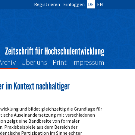
Registrieren
Einloggen
DE
EN
Zeitschrift für Hochschulentwicklung
Archiv
Über uns
Print
Impressum
er im Kontext nachhaltiger
wicklung und bildet gleichzeitig die Grundlage für
retische Auseinandersetzung mit verschiedenen
on zeigt eine Bandbreite von formaler
. Praxisbeispiele aus dem Bereich der
dentische Partizipation im Sinne echter