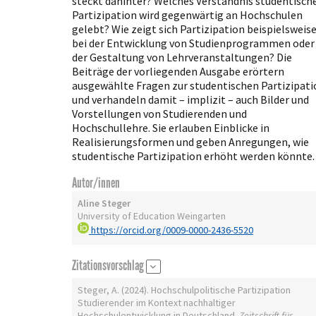
steckt dahinter? Welches Verständnis studentisch
Partizipation wird gegenwärtig an Hochschulen
gelebt? Wie zeigt sich Partizipation beispielsweis
bei der Entwicklung von Studienprogrammen oder
der Gestaltung von Lehrveranstaltungen? Die
Beiträge der vorliegenden Ausgabe erörtern
ausgewählte Fragen zur studentischen Partizipati
und verhandeln damit – implizit – auch Bilder und
Vorstellungen von Studierenden und
Hochschullehre. Sie erlauben Einblicke in
Realisierungsformen und geben Anregungen, wie
studentische Partizipation erhöht werden könnte.
Autor/innen
Aline Steger
University of Education Weingarten
https://orcid.org/0009-0000-2436-5520
Zitationsvorschlag
Steger, A. (2024). Hochschulpolitische Partizipation
Studierender im Kontext nachhaltiger
Hochschulentwicklung in Deutschland.
Zeitschrift für