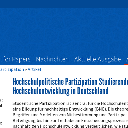
l for Papers
Nachrichten
Aktuelle Ausgabe
Partizipation
Artikel
Hochschulpolitische Partizipation Studierend
Hochschulentwicklung in Deutschland
Artikelinhalt
st
Studentische Partizipation ist zentral für die Hochschulent
ät
eine Bildung für nachhaltige Entwicklung (BNE). Die theo
Begriffen und Modellen von Mitbestimmung und Partizipati
Beteiligung bis hin zur Teilhabe an Entscheidungsprozessen
g
nachhaltigen Hochschulentwicklung verdeutlichen, wie stu