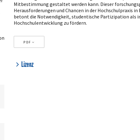
er
Mitbestimmung gestaltet werden kann. Dieser forschungsg
Herausforderungen und Chancen in der Hochschulpraxis in 
e
betont die Notwendigkeit, studentische Partizipation als 
Hochschulentwicklung zu fördern.
on
PDF
Artikeldetails
Lizenz