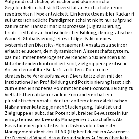
Aufgrund rechtlicher, ethischer und ökonomischer
Gegebenheiten hat sich Diversität an Hochschulen zum
regelrechten Hype entwickelt. Ein kontextsensibler Rückgriff
auf unterschiedliche Paradigmen scheint nicht nur aufgrund
zahlreicher Transformationsprozesse (Digitalisierung,
breite Teilhabe an hochschulischer Bildung, demografischer
Wandel, Globalisierung) ein wichtiger Faktor eines
systemischen Diversity-Management-Ansatzes zu sein; er
erlaubt es zudem, dem dynamischen Wissenschaftssystem,
das mit immer heterogener werdenden Studierenden und
Mitarbeitenden konfrontiert sind, zielgruppenspezifische
Antworten auf ihre Bedarfe zu liefern. Durch eine
strategische Verknüpfung von Diversitätszielen mit der
institutionellen Profilbildung und Positionierung lässt sich
zum einen ein höheres Kommittent der Hochschulleitung zu
Vielfaltsthematiken erzielen. Zum anderen hat ein
pluralistischer Ansatz, der trotz allem einen eklektischen
Maßnahmenkatalog je nach Studiengang, Fakultät und
Zielgruppe erlaubt, das Potential, breites Bewusstsein für
ein systemisches Diversity Management zu schaffen. Als
Basis für einen pluralistischen Diskurs über Diversity
Management dient das HEAD (Higher Education Awareness
for Diversity) Wheel, das aufgrund seines Aufbaus über kein