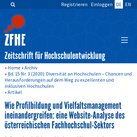
Registrieren
Einloggen
DE
EN
Zum
Inhalt
springen
Hauptnavigation
Inhalt
HAUPT
Sidebar
Zeitschrift für Hochschulentwicklung
Home
Archiv
Bd. 15 Nr. 3 (2020): Diversität an Hochschulen – Chancen und
Herausforderungen auf dem Weg zu exzellenten und
inklusiven Hochschulen
Artikel
Wie Profilbildung und Vielfaltsmanagement
ineinandergreifen: eine Website-Analyse des
österreichischen Fachhochschul-Sektors
Artikelinhalt