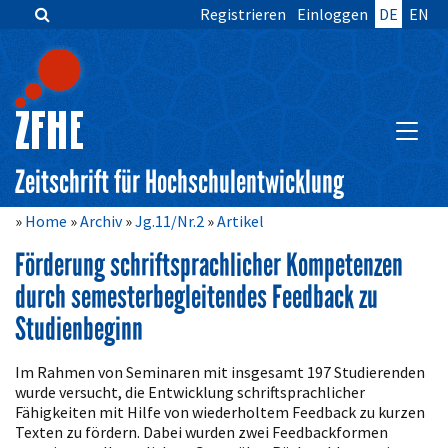
Registrieren
Einloggen
DE
EN
Zum
Inhalt
springen
Hauptnavigation
Inhalt
HAUPT
Sidebar
Zeitschrift für Hochschulentwicklung
Home
Archiv
Jg.11/Nr.2
Artikel
Förderung schriftsprachlicher Kompetenzen
durch semesterbegleitendes Feedback zu
Studienbeginn
Artikelinhalt
Im Rahmen von Seminaren mit insgesamt 197 Studierenden
wurde versucht, die Entwicklung schriftsprachlicher
Fähigkeiten mit Hilfe von wiederholtem Feedback zu kurzen
Texten zu fördern. Dabei wurden zwei Feedbackformen