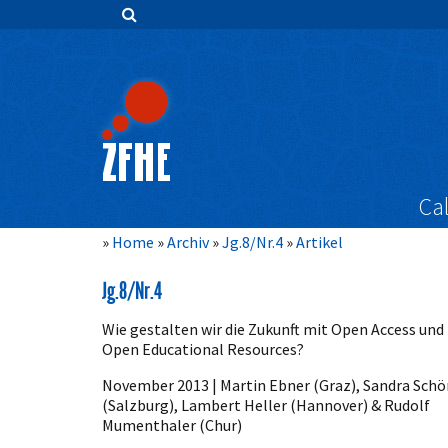
Zum
Inhalt
springen
Hauptnavigation
Inhalt
Sidebar
Cal
Home
Archiv
Jg.8/Nr.4
Artikel
Jg.8/Nr.4
Wie gestalten wir die Zukunft mit Open Access und
Open Educational Resources?
November 2013 | Martin Ebner (Graz), Sandra Schö
(Salzburg), Lambert Heller (Hannover) & Rudolf
Mumenthaler (Chur)