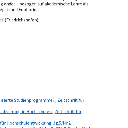
ag endet – bezogen auf akademische Lehre als
epsis und Euphorie.
es (Friedrichshafen)
alisierte Studienprogramme?
,
Zeitschrift für
italisierung in Hochschulen
,
Zeitschrift für
t für Hochschulentwicklung: Jg.5/Nr.2