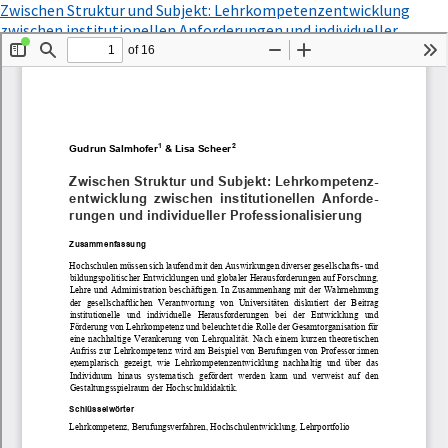
Zu
Zwischen Struktur und Subjekt: Lehrkompetenzentwicklung
Artikeldetails
zwischen institutionellen Anforderungen und individueller
zurückkehren
PDF
Professionalisierung
Herunterladen
herunterladen