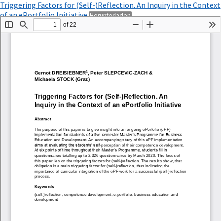
Zu
Triggering Factors for (Self-)Reflection. An Inquiry in the Context
Artikeldetails
PDF
of an ePortfolio Initiative
Herunterladen
zurückkehren
herunterladen