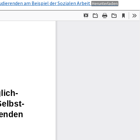
PDF
udierenden am Beispiel der Sozialen Arbeit
Herunterladen
herunterl