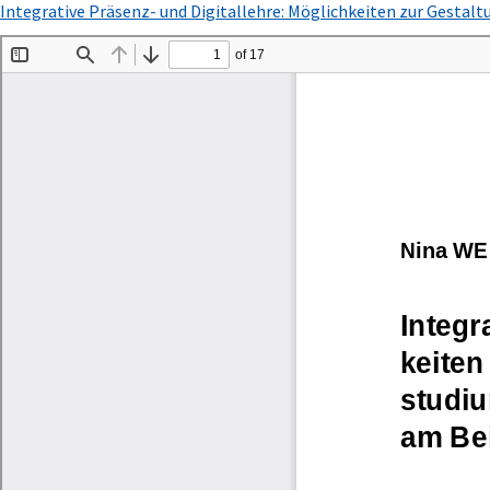
Zu
Integrative Präsenz- und Digitallehre: Möglichkeiten zur Gestalt
Artikeldetails
zurückkehren