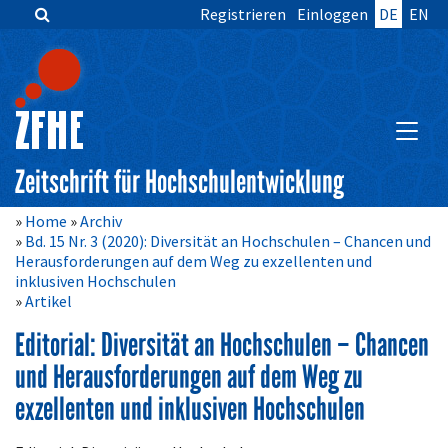
Registrieren
Einloggen
DE
EN
Zum
Inhalt
springen
Hauptnavigation
Inhalt
HAUPT
Sidebar
Zeitschrift für Hochschulentwicklung
Home
Archiv
Bd. 15 Nr. 3 (2020): Diversität an Hochschulen – Chancen und
Herausforderungen auf dem Weg zu exzellenten und
inklusiven Hochschulen
Artikel
Editorial: Diversität an Hochschulen – Chancen
und Herausforderungen auf dem Weg zu
exzellenten und inklusiven Hochschulen
Artikelinhalt