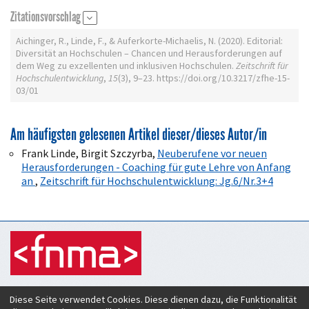
Zitationsvorschlag
Aichinger, R., Linde, F., & Auferkorte-Michaelis, N. (2020). Editorial:
Diversität an Hochschulen – Chancen und Herausforderungen auf
dem Weg zu exzellenten und inklusiven Hochschulen.
Zeitschrift für
Hochschulentwicklung
,
15
(3), 9–23. https://doi.org/10.3217/zfhe-15-
03/01
Am häufigsten gelesenen Artikel dieser/dieses Autor/in
Frank Linde, Birgit Szczyrba,
Neuberufene vor neuen
Herausforderungen - Coaching für gute Lehre von Anfang
an
,
Zeitschrift für Hochschulentwicklung: Jg.6/Nr.3+4
Zeitschrift für Hochschulentwicklung
Diese Seite verwendet Cookies. Diese dienen dazu, die Funktionalität
c/o Verein Forum neue Medien in der Lehre Austria